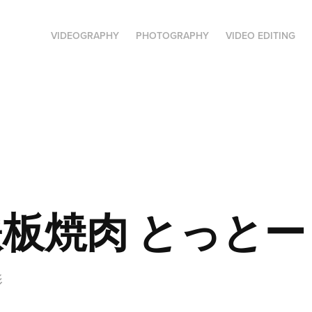
VIDEOGRAPHY
PHOTOGRAPHY
VIDEO EDITING
板焼肉 とっと
影