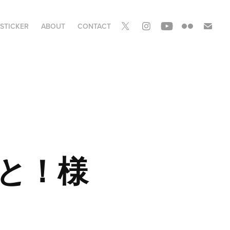
STICKER
ABOUT
CONTACT
ーと！様