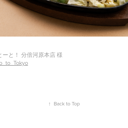
とーと！ 分倍河原本店 様
to_to_Tokyo
↑
Back to Top