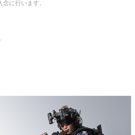
入念に行います。
。