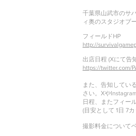
千葉県山武市のサ
ィ奥のスタジオブ
フィールドHP
http://survivalgame
出店日程 (Xにて告知
https://twitter.co
また、告知してい
さい。XやInsta
日程、またフィー
(目安として 1日 
撮影料金について